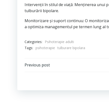
Intervenții în stilul de viață: Menținerea unui 
tulburării bipolare.
Monitorizare și suport continuu: O monitoriza
a optimiza managementul pe termen lung al tu
Categories:
Psihoterapie adulti
Tags:
psihoterapie
tulburare bipolara
Post
Previous post
navigation