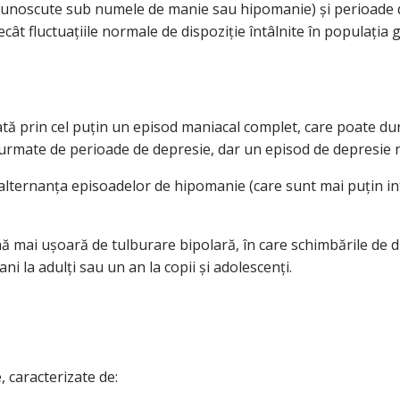
ă (cunoscute sub numele de manie sau hipomanie) și perioade
cât fluctuațiile normale de dispoziție întâlnite în populația 
ată prin cel puțin un episod maniacal complet, care poate d
 urmate de perioade de depresie, dar un episod de depresie 
 alternanța episoadelor de hipomanie (care sunt mai puțin in
mă mai ușoară de tulburare bipolară, în care schimbările de 
ni la adulți sau un an la copii și adolescenți.
, caracterizate de: