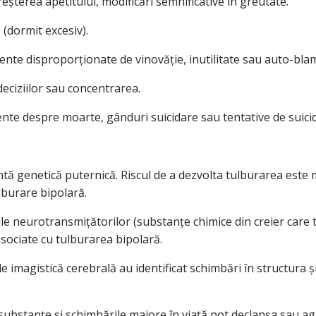
eșterea apetitului, modificări semnificative în greutate.
dormit excesiv).
mente disproporționate de vinovăție, inutilitate sau auto-bla
deciziilor sau concentrarea.
nte despre moarte, gânduri suicidare sau tentative de suicid
tă genetică puternică. Riscul de a dezvolta tulburarea est
ulburare bipolară.
le neurotransmițătorilor (substanțe chimice din creier care 
sociate cu tulburarea bipolară.
 de imagistică cerebrală au identificat schimbări în structura
 substanțe și schimbările majore în viață pot declanșa sau a