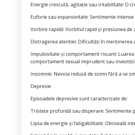
Energie crescută, agitație sau iritabilitate: O cr
Euforie sau expansivitate: Sentimente intense 
Vorbire rapidă: Vorbitul rapid și presiunea de
Distragerea atenției: Dificultăți în menținerea 
Impulsivitate și comportament riscant: Luarea u
comportament sexual imprudent sau investiții 
Insomnie: Nevoia redusă de somn fără a se sim
Depresie
Episoadele depresive sunt caracterizate de:
Tristețe profundă sau disperare: Sentimente pe
Lipsa de energie și fatigabilitate: Oboseală int