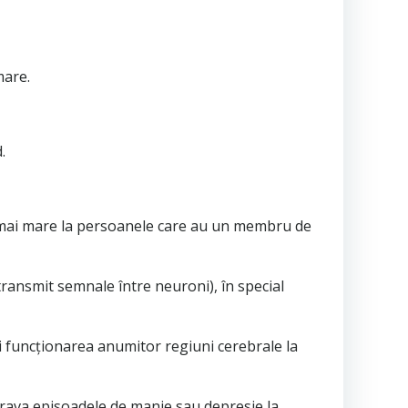
mare.
.
e mai mare la persoanele care au un membru de
transmit semnale între neuroni), în special
 și funcționarea anumitor regiuni cerebrale la
grava episoadele de manie sau depresie la