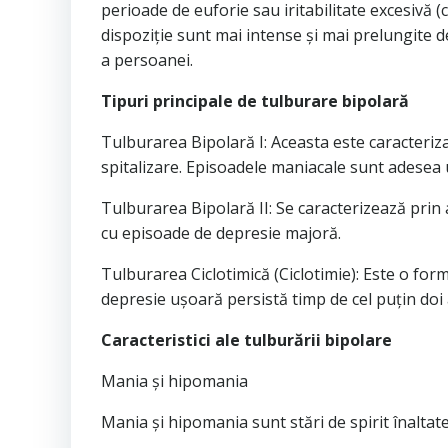
perioade de euforie sau iritabilitate excesiv
dispoziție sunt mai intense și mai prelungite de
a persoanei.
Tipuri principale de tulburare bipolară
Tulburarea Bipolară I: Aceasta este caracteriz
spitalizare. Episoadele maniacale sunt adesea
Tulburarea Bipolară II: Se caracterizează prin
cu episoade de depresie majoră.
Tulburarea Ciclotimică (Ciclotimie): Este o for
depresie ușoară persistă timp de cel puțin doi a
Caracteristici ale tulburării bipolare
Mania și hipomania
Mania și hipomania sunt stări de spirit înaltate