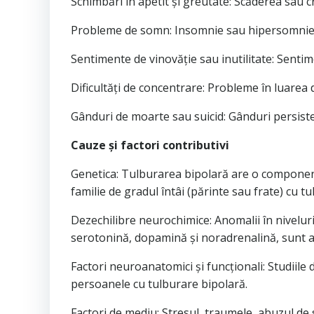
Schimbări în apetit și greutate: Scăderea sau cr
Probleme de somn: Insomnie sau hipersomnie (
Sentimente de vinovăție sau inutilitate: Senti
Dificultăți de concentrare: Probleme în luarea 
Gânduri de moarte sau suicid: Gânduri persiste
Cauze și factori contributivi
Genetica: Tulburarea bipolară are o componen
familie de gradul întâi (părinte sau frate) cu t
Dezechilibre neurochimice: Anomalii în niveluri
serotonină, dopamină și noradrenalină, sunt a
Factori neuroanatomici și funcționali: Studiile
persoanele cu tulburare bipolară.
Factori de mediu: Stresul, traumele, abuzul de