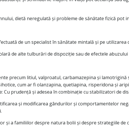
mnului, dietă neregulată și probleme de sănătate fizică pot in
ctuată de un specialist în sănătate mintală și pe utilizarea c
olară de alte tulburări de dispoziție sau de efectele abuzului
ente precum litiul, valproatul, carbamazepina și lamotrigină s
hotice, cum ar fi olanzapina, quetiapina, risperidona și aripi
: Cu prudență și adesea în combinație cu stabilizatori de di
tificarea și modificarea gândurilor și comportamentelor negati
.
or și a familiilor despre natura bolii și despre strategiile de 