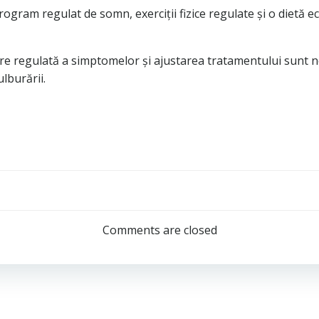
program regulat de somn, exerciții fizice regulate și o dietă 
re regulată a simptomelor și ajustarea tratamentului sunt n
lburării.
Post
navigation
Comments are closed