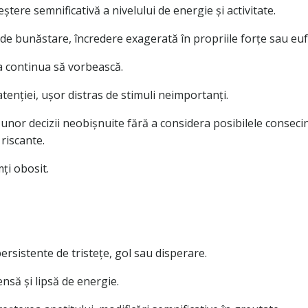
eștere semnificativă a nivelului de energie și activitate.
de bunăstare, încredere exagerată în propriile forțe sau euf
 a continua să vorbească.
atenției, ușor distras de stimuli neimportanți.
nor decizii neobișnuite fără a considera posibilele consecinț
riscante.
ți obosit.
rsistente de tristețe, gol sau disperare.
ensă și lipsă de energie.