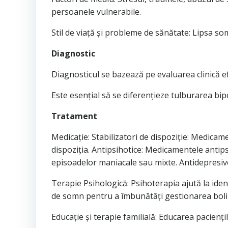
persoanele vulnerabile.
Stil de viață și probleme de sănătate: Lipsa so
Diagnostic
Diagnosticul se bazează pe evaluarea clinică efe
Este esențial să se diferențieze tulburarea bip
Tratament
Medicație: Stabilizatori de dispoziție: Medicam
dispoziția. Antipsihotice: Medicamentele antipsi
episoadelor maniacale sau mixte. Antidepresive
Terapie Psihologică: Psihoterapia ajută la iden
de somn pentru a îmbunătăți gestionarea bolii
Educație și terapie familială: Educarea paciențil