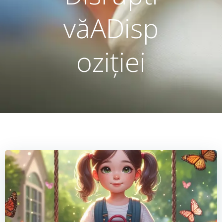
văADisp
oziției