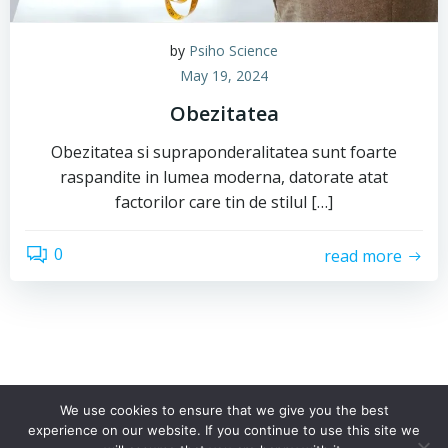
by
Psiho Science
May 19, 2024
Obezitatea
Obezitatea si supraponderalitatea sunt foarte
raspandite in lumea moderna, datorate atat
factorilor care tin de stilul […]
0
read more
We use cookies to ensure that we give you the best
experience on our website. If you continue to use this site we