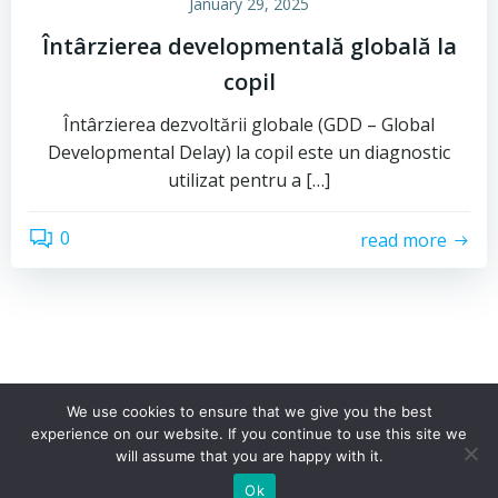
January 29, 2025
Întârzierea developmentală globală la
copil
Întârzierea dezvoltării globale (GDD – Global
Developmental Delay) la copil este un diagnostic
utilizat pentru a […]
0
read more
We use cookies to ensure that we give you the best
experience on our website. If you continue to use this site we
© 2026 Psiho Science. Toate drepturile rezervate
will assume that you are happy with it.
Ok