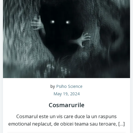
by
Psiho Science
May 19, 2024
Cosmarurile
Cosmarul este un vis care duce la un raspuns
emotional neplacut, de obicei teama sau teroare, […]