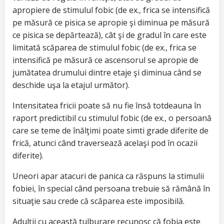
apropiere de stimulul fobic (de ex., frica se intensifică
pe măsură ce pisica se apropie şi diminua pe măsură
ce pisica se depărtează), cât şi de gradul în care este
limitată scăparea de stimulul fobic (de ex., frica se
intensifică pe măsură ce ascensorul se apropie de
jumătatea drumului dintre etaje şi diminua când se
deschide uşa la etajul următor).
Intensitatea fricii poate să nu fie însă totdeauna în
raport predictibil cu stimulul fobic (de ex., o persoană
care se teme de înălţimi poate simti grade diferite de
frică, atunci când traversează acelaşi pod în ocazii
diferite).
Uneori apar atacuri de panica ca răspuns la stimulii
fobiei, în special când persoana trebuie să rămână în
situaţie sau crede că scăparea este imposibilă.
Adulţii cu această tulburare recunosc că fobia este