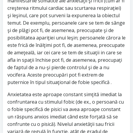
manifestările somatice ale anxietăţii şi fricii (cum ar fi
creşterea ritmului cardiac sau scurtarea respiraţiei)
şi leşinul, care pot surveni la expunerea la obiectul
temut. De exemplu, persoanele care se tem de sânge
şi de plăgi pot fi, de asemenea, preocupate şi de
posibilitatea apariţiei unui leşin; persoanele cărora le
este frică de înălţimi pot fi, de asemenea, preocupate
de ameţeală, iar cei care se tem de situaţii in care se
afla in spaţii închise pot fi, de asemenea, preocupaţi
de faptul de a nu-şi pierde controlul şi de a nu
vocifera. Aceste preocupări pot fi extrem de
puternice în tipul situaţional de fobie specifică .
Anxietatea este aproape constant simţită imediat la
confruntarea cu stimulul fobic (de ex., o persoană cu
o fobie specifică de pisici va avea aproape constant
un răspuns anxios imediat când este forţată să se
confrunte cu o pisică). Nivelul anxietăţii sau fricii
variază de regulă în funcţie, atât de gradul de