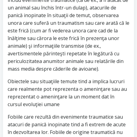
includ evenimente traumatice (ca de ex., a fi atacat de
un animal sau închis într-un dulap), atacurile de
panică inopinate în situaţii de temut, observarea
unora care suferă un traumatism sau care arată că le
este frică (cum ar fi vederea unora care cad de la
înălţime sau cărora le este frică în prezenţa unor
animale) şi informaţiile transmise (de ex.,
avertismentele părinteşti repetate în legătură cu
periculozitatea anumitor animale sau relatările din
mass media despre căderile de avioane).
Obiectele sau situaţiile temute tind a implica lucruri
care realmente pot reprezenta o ameninţare sau au
reprezentat o ameninţare la un moment dat în
cursul evoluţiei umane
Fobiile care rezultă din evenimente traumatice sau
atacuri de panică inopinate tind a fi extrem de acute
în dezvoltarea lor. Fobiile de origine traumatică nu