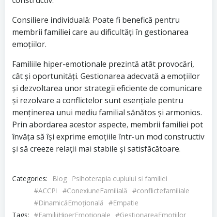
constructiv.
Consiliere individuală: Poate fi benefică pentru
membrii familiei care au dificultăți în gestionarea
emoțiilor.
Familiile hiper-emotionale prezintă atât provocări,
cât și oportunități. Gestionarea adecvată a emoțiilor
și dezvoltarea unor strategii eficiente de comunicare
și rezolvare a conflictelor sunt esențiale pentru
menținerea unui mediu familial sănătos și armonios.
Prin abordarea acestor aspecte, membrii familiei pot
învăța să își exprime emoțiile într-un mod constructiv
și să creeze relații mai stabile și satisfăcătoare.
Categories:
Blog
Psihoterapia cuplului si familiei
#ACCPI
#ConexiuneFamilială
#conflictefamiliale
#DinamicăEmoțională
#Empatie
Tags:
#FamiliiHiperEmoționale
#GestionareaEmoțiilor