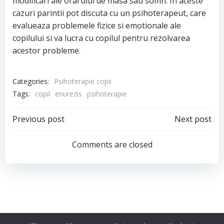
modificari ale orarului de masa sau somn. In aceste
cazuri parintii pot discuta cu un psihoterapeut, care
evalueaza problemele fizice si emotionale ale
copilului si va lucra cu copilul pentru rezolvarea
acestor probleme.
Categories:
Psihoterapie copii
Tags:
copil
enurezis
psihoterapie
Post
Post
Previous post
Next post
navigation
navigation
Comments are closed