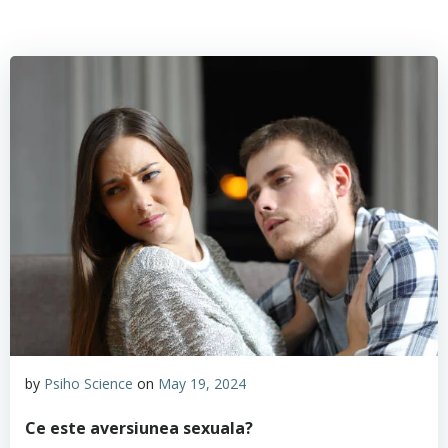
by
Psiho Science
on
May 19, 2024
Ce este aversiunea sexuala?