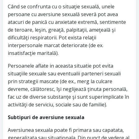
Când se confrunta cu o situaţie sexuală, unele
persoane cu aversiune sexuală severă pot avea
atacuri de panică cu anxietate extremă, sentimente
de teroare, leşin, greaţă, palpitaţii, ameţeală şi
dificultăţi respiratorii. Pot exista relaţii
interpersonale marcat deteriorate (de ex.
insatisfacţie maritală).
Persoanele aflate in aceasta situatie pot evita
situaţiile sexuale sau eventualii parteneri sexuali
prin strategii mascate (de ex., merg la culcare
devreme, călătoresc, îşi neglijează ţinuta personală,
fac uz de diverse substanţe şi sunt superimplicate în
activităţi de serviciu, sociale sau de familie).
Subtipuri de aversiune sexuala
Aversiunea sexuala poate fi primara sau capatata,
generalizata sau situationala. Din punct de vedere al