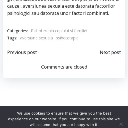
cauzei, aversiunea sexuala este datorata factorilor
psihologici sau datorata unor factori combinati.
Categories:
Psihoterapia cuplului si familiei
Tags:
aversiune sexuala
psihoterapie
Post
Post
Previous post
Next post
navigation
navigation
Comments are closed
We use cookies to ensure that we give you the best
experience on our website. If you continue to use this site we
© 2026 Psiho Science. Toate drepturile rezervate
will assume that you are happy with it.